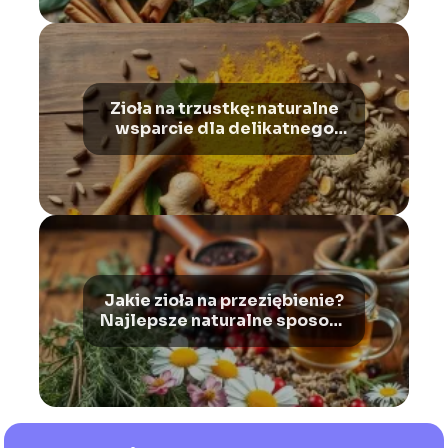
Zioła na trzustkę: naturalne
wsparcie dla delikatnego
organu
Jakie zioła na przeziębienie?
Najlepsze naturalne sposoby
na infekcję i wzmocnienie
odporności