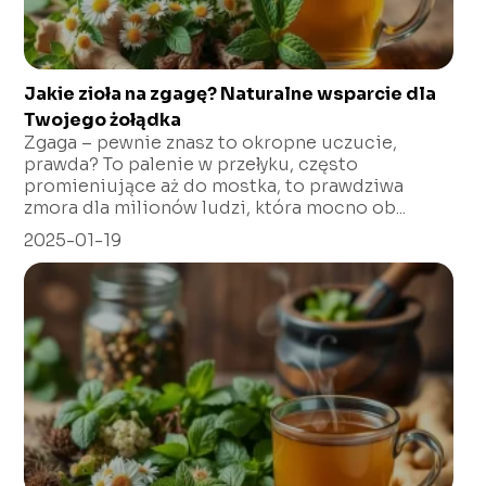
Jakie zioła na zgagę? Naturalne wsparcie dla
Twojego żołądka
Zgaga – pewnie znasz to okropne uczucie,
prawda? To palenie w przełyku, często
promieniujące aż do mostka, to prawdziwa
zmora dla milionów ludzi, która mocno ob...
2025-01-19