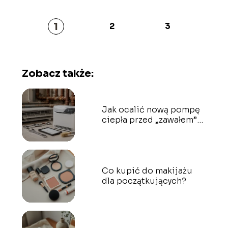
1
2
3
Zobacz także:
Jak ocalić nową pompę
ciepła przed „zawałem”
spowodowanym brudem
ze starych rur?
Co kupić do makijażu
dla początkujących?