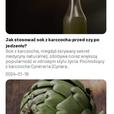
Jak stosować sok z karczocha: przed czy po
jedzeniu?
Sok z karczocha, niegdyś skrywany sekret
medycyny naturalnej, zdobywa coraz większą
popularność w zdrowym stylu życia. Pochodzący
z karczocha Cyneraria (Cynara...
2024-01-18