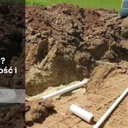
a?
ość i