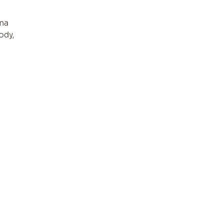
na
ody,