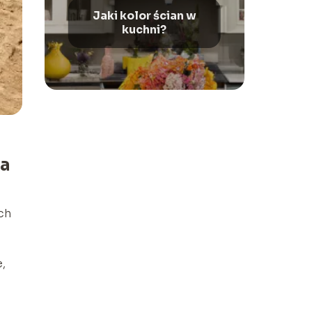
Jaki kolor ścian w
kuchni?
ia
ch
,