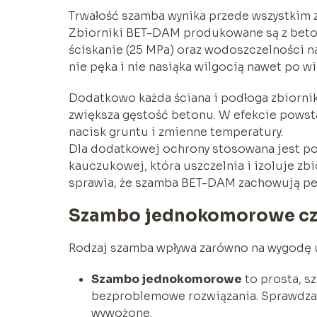
Trwałość szamba wynika przede wszystkim z
Zbiorniki BET-DAM produkowane są z beton
ściskanie (25 MPa) oraz wodoszczelności n
nie pęka i nie nasiąka wilgocią nawet po wi
Dodatkowo każda ściana i podłoga zbiornik
zwiększa gęstość betonu. W efekcie powsta
nacisk gruntu i zmienne temperatury.
Dla dodatkowej ochrony stosowana jest po
kauczukowej, która uszczelnia i izoluje zbi
sprawia, że szamba BET-DAM zachowują peł
Szambo jednokomorowe cz
Rodzaj szamba wpływa zarówno na wygodę uż
Szambo jednokomorowe
to prosta, s
bezproblemowe rozwiązania. Sprawdza s
wywożone.