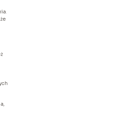
ia.
 że
eż
ych
a,