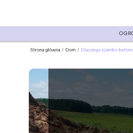
OGR
Strona główna
/
Dom
/
Dlaczego szambo betonow