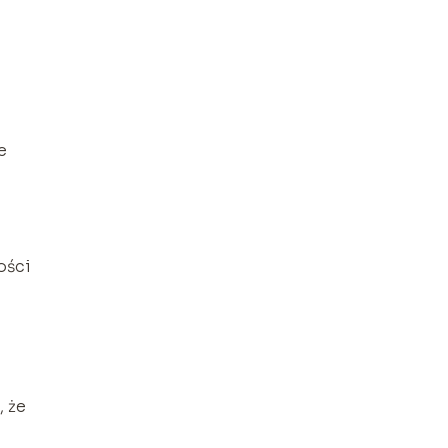
e
ości
, że