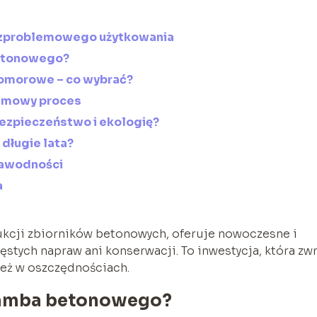
zproblemowego użytkowania
betonowego?
morowe – co wybrać?
lemowy proces
ezpieczeństwo i ekologię?
 długie lata?
zawodności
a
ukcji zbiorników betonowych, oferuje nowoczesne i
ęstych napraw ani konserwacji. To inwestycja, która zw
 też w oszczędnościach.
szamba betonowego?