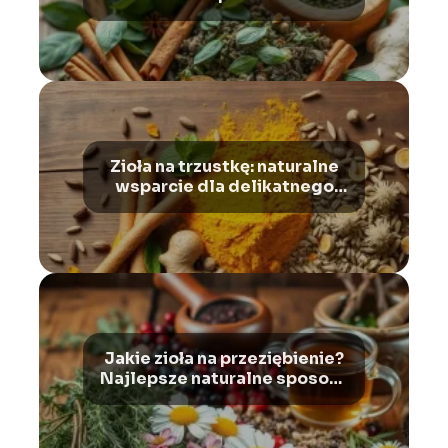
z nadwagą i otyłością
Zioła na trzustkę: naturalne
wsparcie dla delikatnego
organu
Jakie zioła na przeziębienie?
Najlepsze naturalne sposoby
na infekcję i wzmocnienie
odporności