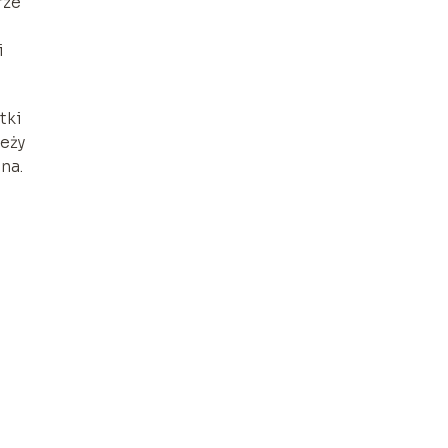
rze
i
tki
eży
na.