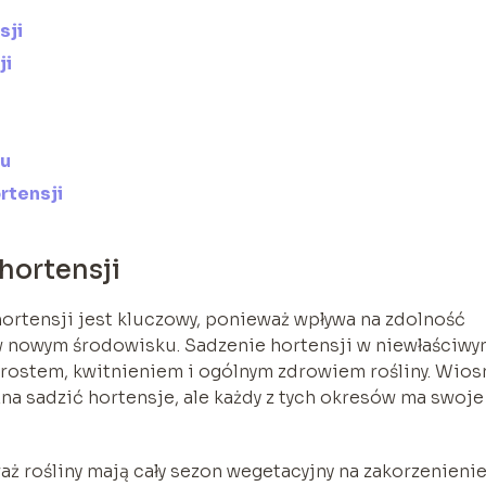
sji
ji
iu
rtensji
hortensji
rtensji jest kluczowy, ponieważ wpływa na zdolność
a w nowym środowisku. Sadzenie hortensji w niewłaściw
ostem, kwitnieniem i ogólnym zdrowiem rośliny. Wiosn
na sadzić hortensje, ale każdy z tych okresów ma swoje
ż rośliny mają cały sezon wegetacyjny na zakorzenienie