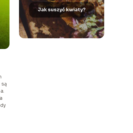
Jak suszyć kwiaty?
h
 są
a.
a
ędy