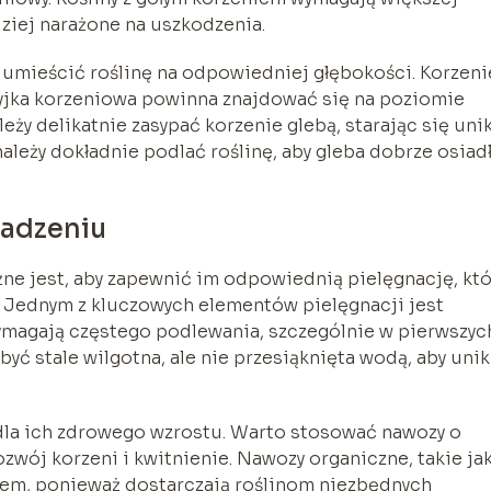
ziej narażone na uszkodzenia.
y umieścić roślinę na odpowiedniej głębokości. Korzeni
szyjka korzeniowa powinna znajdować się na poziomie
eży delikatnie zasypać korzenie glebą, starając się uni
ależy dokładnie podlać roślinę, aby gleba dobrze osiad
sadzeniu
ne jest, aby zapewnić im odpowiednią pielęgnację, któ
. Jednym z kluczowych elementów pielęgnacji jest
ymagają częstego podlewania, szczególnie w pierwszyc
ć stale wilgotna, ale nie przesiąknięta wodą, aby uni
 dla ich zdrowego wzrostu. Warto stosować nawozy o
ozwój korzeni i kwitnienie. Nawozy organiczne, takie ja
em, ponieważ dostarczają roślinom niezbędnych