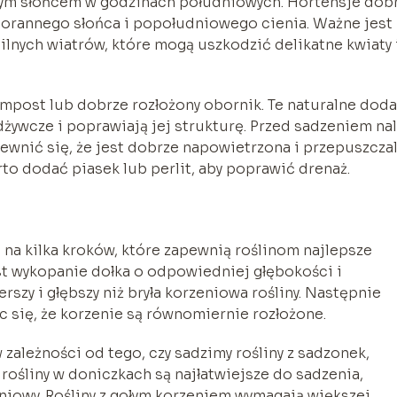
ym słońcem w godzinach południowych. Hortensje dob
porannego słońca i popołudniowego cienia. Ważne jest
ilnych wiatrów, które mogą uszkodzić delikatne kwiaty 
mpost lub dobrze rozłożony obornik. Te naturalne doda
żywcze i poprawiają jej strukturę. Przed sadzeniem nal
ewnić się, że jest dobrze napowietrzona i przepuszczal
rto dodać piasek lub perlit, aby poprawić drenaż.
 na kilka kroków, które zapewnią roślinom najlepsze
st wykopanie dołka o odpowiedniej głębokości i
rszy i głębszy niż bryła korzeniowa rośliny. Następnie
c się, że korzenie są równomiernie rozłożone.
 zależności od tego, czy sadzimy rośliny z sadzonek,
 rośliny w doniczkach są najłatwiejsze do sadzenia,
niowy. Rośliny z gołym korzeniem wymagają większej