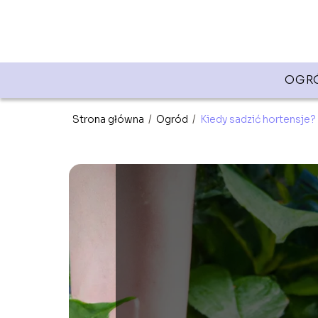
OGR
Strona główna
/
Ogród
/
Kiedy sadzić hortensje?