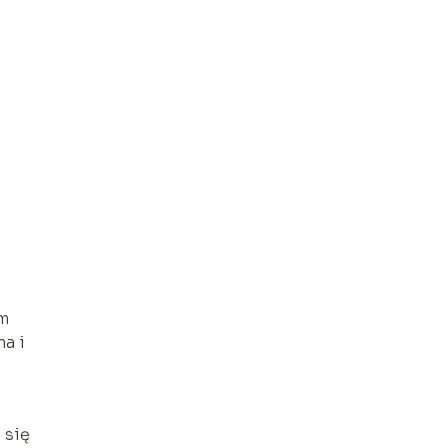
ym
a i
 się