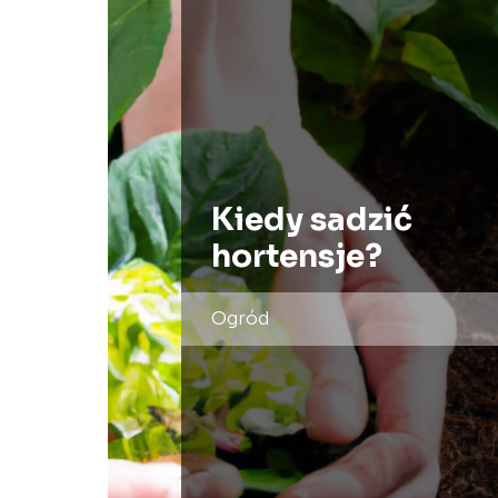
Kiedy sadzić
hortensje?
Ogród