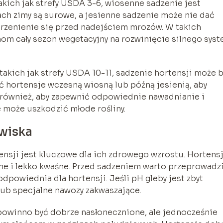
akich jak strefy USDA 3-6, wiosenne sadzenie jest
ach zimy są surowe, a jesienne sadzenie może nie dać
orzenienie się przed nadejściem mrozów. W takich
om cały sezon wegetacyjny na rozwinięcie silnego sys
akich jak strefy USDA 10-11, sadzenie hortensji może 
ć hortensje wczesną wiosną lub późną jesienią, aby
 również, aby zapewnić odpowiednie nawadnianie i
 może uszkodzić młode rośliny.
wiska
nsji jest kluczowe dla ich zdrowego wzrostu. Hortens
lne i lekko kwaśne. Przed sadzeniem warto przeprowadz
 odpowiednia dla hortensji. Jeśli pH gleby jest zbyt
lub specjalne nawozy zakwaszające.
 powinno być dobrze nasłonecznione, ale jednocześnie