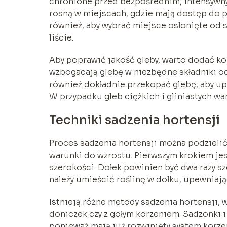
chronione przed bezpośrednim, intensywn
rosną w miejscach, gdzie mają dostęp do 
również, aby wybrać miejsce osłonięte od s
liście.
Aby poprawić jakość gleby, warto dodać ko
wzbogacają glebę w niezbędne składniki od
również dokładnie przekopać glebę, aby up
W przypadku gleb ciężkich i gliniastych wa
Techniki sadzenia hortensji
Proces sadzenia hortensji można podzielić
warunki do wzrostu. Pierwszym krokiem je
szerokości. Dołek powinien być dwa razy sze
należy umieścić roślinę w dołku, upewniają
Istnieją różne metody sadzenia hortensji, w
doniczek czy z gołym korzeniem. Sadzonki i
ponieważ mają już rozwinięty system korze