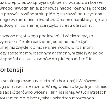
uż ocieplona, co sprzyja szybkiemu wzrostowi korzeni.
nego nawadniania, ponieważ młode rośliny są bardzie
ne pozwala roślinom skupić się na rozwijaniu systemu
go wzrostu liści i kwiatów. Jesień charakteryzuje się
odowymi, co zmniejsza ryzyko stresu dla roślin.
czność częstszego podlewania i większe ryzyko
mrozki. Z kolei sadzenie jesienne może być
śniej niż zwykle, co może uniemożliwić roślinom
dzy sadzeniem wiosennym a jesiennym zależy więc od
tępności czasu i zasobów do pielęgnacji roślin.
ortensji
optymalnego czasu na sadzenie hortensji. W różnych
ogą się znacznie różnić. W regionach o łagodnym klimac
 sadzić zarówno wiosną, jak i jesienią. W tych strefach
akorzenienie się bez ryzyka uszkodzeń mrozowych.