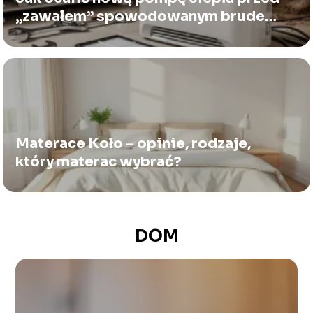
„zawałem” spowodowanym brudem
ze starych rur?
Materace Koło – opinie, rodzaje,
który materac wybrać?
DOM