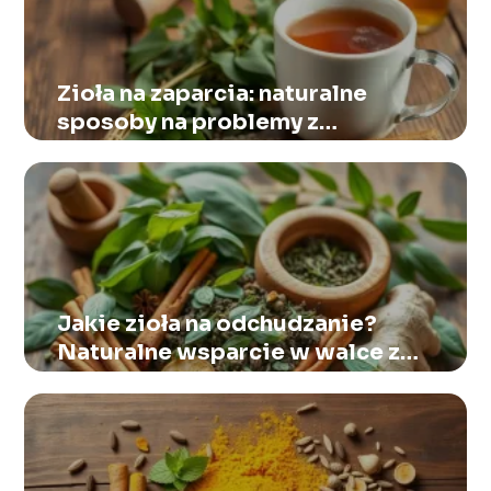
Zioła na zaparcia: naturalne
sposoby na problemy z
wypróżnianiem i wzdęcia
Jakie zioła na odchudzanie?
Naturalne wsparcie w walce z
nadwagą i otyłością