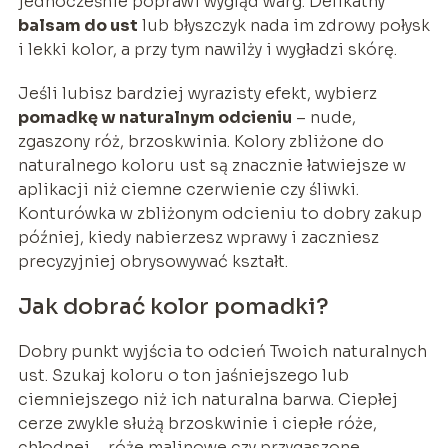
jednocześnie poprawi wygląd warg. Delikatny
balsam do ust
lub błyszczyk nada im zdrowy połysk
i lekki kolor, a przy tym nawilży i wygładzi skórę.
Jeśli lubisz bardziej wyrazisty efekt, wybierz
pomadkę w naturalnym odcieniu
– nude,
zgaszony róż, brzoskwinia. Kolory zbliżone do
naturalnego koloru ust są znacznie łatwiejsze w
aplikacji niż ciemne czerwienie czy śliwki.
Konturówka w zbliżonym odcieniu to dobry zakup
później, kiedy nabierzesz wprawy i zaczniesz
precyzyjniej obrysowywać kształt.
Jak dobrać kolor pomadki?
Dobry punkt wyjścia to odcień Twoich naturalnych
ust. Szukaj koloru o ton jaśniejszego lub
ciemniejszego niż ich naturalna barwa. Ciepłej
cerze zwykle służą brzoskwinie i ciepłe róże,
chłodnej – róże malinowe czy przygaszone,