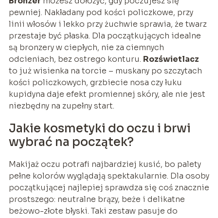
Bronzer
możesz dołożyć, gdy poczujesz się
pewniej. Nakładany pod kości policzkowe, przy
linii włosów i lekko przy żuchwie sprawia, że twarz
przestaje być płaska. Dla początkujących idealne
są bronzery w ciepłych, nie za ciemnych
odcieniach, bez ostrego konturu.
Rozświetlacz
to już wisienka na torcie – muskany po szczytach
kości policzkowych, grzbiecie nosa czy łuku
kupidyna daje efekt promiennej skóry, ale nie jest
niezbędny na zupełny start.
Jakie kosmetyki do oczu i brwi
wybrać na początek?
Makijaż oczu potrafi najbardziej kusić, bo palety
pełne kolorów wyglądają spektakularnie. Dla osoby
początkującej najlepiej sprawdza się coś znacznie
prostszego: neutralne brązy, beże i delikatne
beżowo-złote błyski. Taki zestaw pasuje do