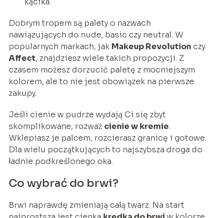
kącika.
Dobrym tropem są palety o nazwach
nawiązujących do nude, basic czy neutral. W
popularnych markach, jak
Makeup Revolution
czy
Affect
, znajdziesz wiele takich propozycji. Z
czasem możesz dorzucić paletę z mocniejszym
kolorem, ale to nie jest obowiązek na pierwsze
zakupy.
Jeśli cienie w pudrze wydają Ci się zbyt
skomplikowane, rozważ
cienie w kremie
.
Wklepiasz je palcem, rozcierasz granicę i gotowe.
Dla wielu początkujących to najszybsza droga do
ładnie podkreślonego oka.
Co wybrać do brwi?
Brwi naprawdę zmieniają całą twarz. Na start
najprostsza jest cienka
kredka do brwi
w kolorze