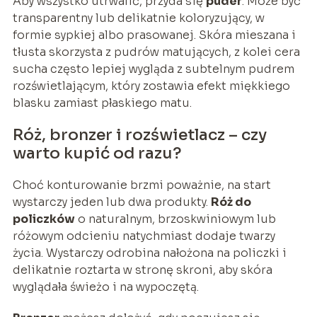
Aby wszystko utrwalić, przyda się
puder
. Może być
transparentny lub delikatnie koloryzujący, w
formie sypkiej albo prasowanej. Skóra mieszana i
tłusta skorzysta z pudrów matujących, z kolei cera
sucha często lepiej wygląda z subtelnym pudrem
rozświetlającym, który zostawia efekt miękkiego
blasku zamiast płaskiego matu.
Róż, bronzer i rozświetlacz – czy
warto kupić od razu?
Choć konturowanie brzmi poważnie, na start
wystarczy jeden lub dwa produkty.
Róż do
policzków
o naturalnym, brzoskwiniowym lub
różowym odcieniu natychmiast dodaje twarzy
życia. Wystarczy odrobina nałożona na policzki i
delikatnie roztarta w stronę skroni, aby skóra
wyglądała świeżo i na wypoczętą.