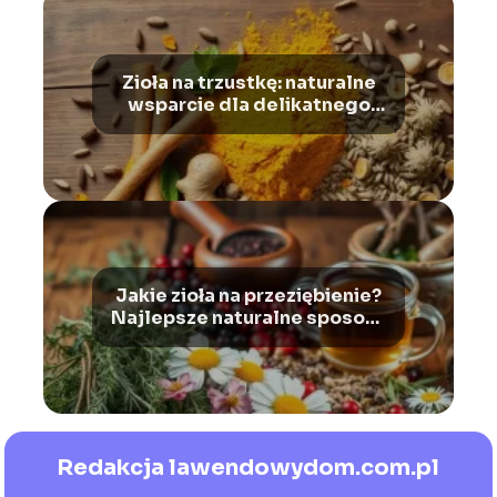
Zioła na trzustkę: naturalne
wsparcie dla delikatnego
organu
Jakie zioła na przeziębienie?
Najlepsze naturalne sposoby
na infekcję i wzmocnienie
odporności
Redakcja lawendowydom.com.pl