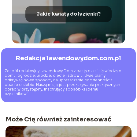
Jakie kwiaty do łazienki?
Redakcja lawendowydom.com.pl
Zespół redakcyjny Lawendowy Dom z pasją dzieli się wiedzą o
domu, ogrodzie, urodzie, diecie i zdrowiu. Uwielbiamy
odkrywać nowe sposoby na upraszczanie codzienności i
dbanie o siebie. Naszą misją jest przekazywanie praktycznych
porad w przystępny, inspirujący sposób każdemu
czytelnikowi.
Może Cię również zainteresować