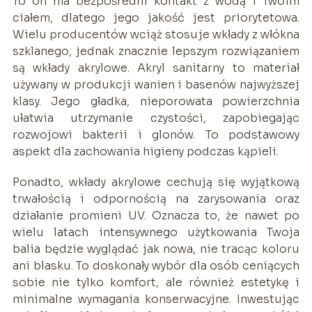
To on ma bezpośredni kontakt z wodą i Twoim
ciałem, dlatego jego jakość jest priorytetowa.
Wielu producentów wciąż stosuje wkłady z włókna
szklanego, jednak znacznie lepszym rozwiązaniem
są wkłady akrylowe. Akryl sanitarny to materiał
używany w produkcji wanien i basenów najwyższej
klasy. Jego gładka, nieporowata powierzchnia
ułatwia utrzymanie czystości, zapobiegając
rozwojowi bakterii i glonów. To podstawowy
aspekt dla zachowania higieny podczas kąpieli.
Ponadto, wkłady akrylowe cechują się wyjątkową
trwałością i odpornością na zarysowania oraz
działanie promieni UV. Oznacza to, że nawet po
wielu latach intensywnego użytkowania Twoja
balia będzie wyglądać jak nowa, nie tracąc koloru
ani blasku. To doskonały wybór dla osób ceniących
sobie nie tylko komfort, ale również estetykę i
minimalne wymagania konserwacyjne. Inwestując