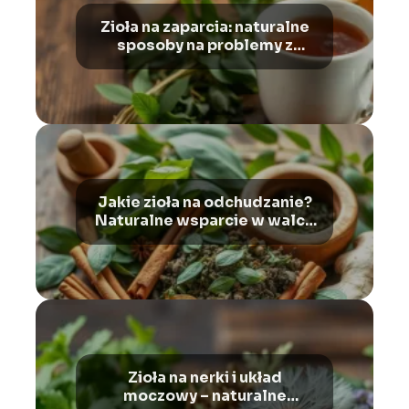
Zioła na zaparcia: naturalne
sposoby na problemy z
wypróżnianiem i wzdęcia
Jakie zioła na odchudzanie?
Naturalne wsparcie w walce
z nadwagą i otyłością
Zioła na nerki i układ
moczowy – naturalne