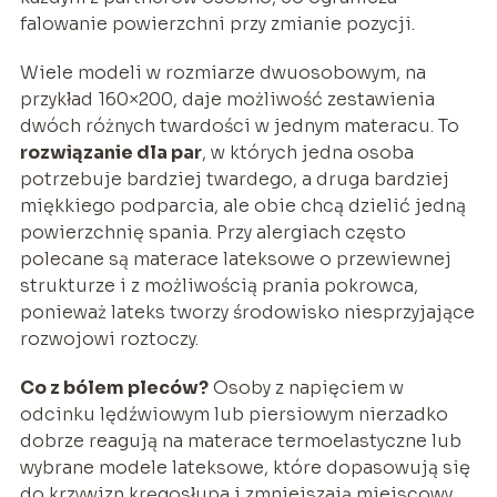
falowanie powierzchni przy zmianie pozycji.
Wiele modeli w rozmiarze dwuosobowym, na
przykład 160×200, daje możliwość zestawienia
dwóch różnych twardości w jednym materacu. To
rozwiązanie dla par
, w których jedna osoba
potrzebuje bardziej twardego, a druga bardziej
miękkiego podparcia, ale obie chcą dzielić jedną
powierzchnię spania. Przy alergiach często
polecane są materace lateksowe o przewiewnej
strukturze i z możliwością prania pokrowca,
ponieważ lateks tworzy środowisko niesprzyjające
rozwojowi roztoczy.
Co z bólem pleców?
Osoby z napięciem w
odcinku lędźwiowym lub piersiowym nierzadko
dobrze reagują na materace termoelastyczne lub
wybrane modele lateksowe, które dopasowują się
do krzywizn kręgosłupa i zmniejszają miejscowy