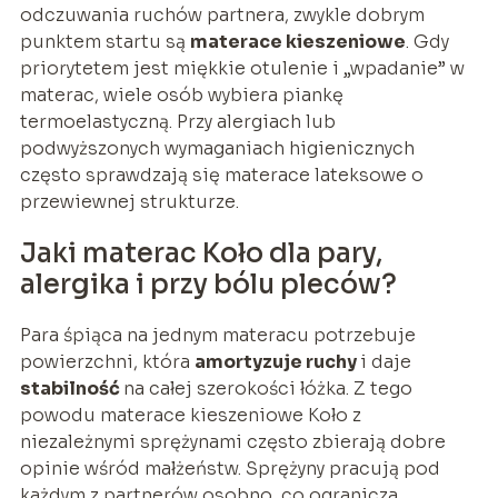
odczuwania ruchów partnera, zwykle dobrym
punktem startu są
materace kieszeniowe
. Gdy
priorytetem jest miękkie otulenie i „wpadanie” w
materac, wiele osób wybiera piankę
termoelastyczną. Przy alergiach lub
podwyższonych wymaganiach higienicznych
często sprawdzają się materace lateksowe o
przewiewnej strukturze.
Jaki materac Koło dla pary,
alergika i przy bólu pleców?
Para śpiąca na jednym materacu potrzebuje
powierzchni, która
amortyzuje ruchy
i daje
stabilność
na całej szerokości łóżka. Z tego
powodu materace kieszeniowe Koło z
niezależnymi sprężynami często zbierają dobre
opinie wśród małżeństw. Sprężyny pracują pod
każdym z partnerów osobno, co ogranicza