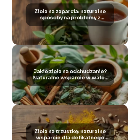
Zioła na zaparcia: naturalne
sposoby na problemy z
wypróżnianiem i wzdęcia
Jakie zioła na odchudzanie?
Naturalne wsparcie w walce
z nadwagą i otyłością
Zioła na trzustkę: naturalne
wsparcie dla delikatnego