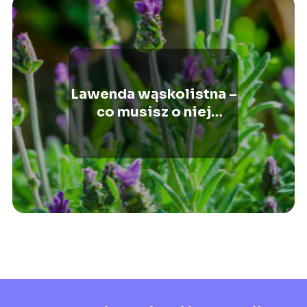
Lawenda wąskolistna –
co musisz o niej
wiedzieć?