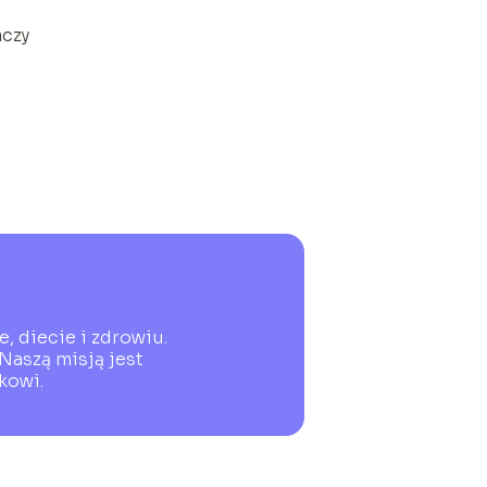
aczy
, diecie i zdrowiu.
Naszą misją jest
kowi.