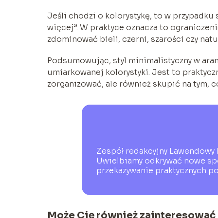
Jeśli chodzi o kolorystykę, to w przypadku
więcej”. W praktyce oznacza to ograniczeni
zdominować bieli, czerni, szarości czy na
Podsumowując, styl minimalistyczny w aranż
umiarkowanej kolorystyki. Jest to praktyczn
zorganizować, ale również skupić na tym, 
Zespół redakcyjny Lawendowy D
Uwielbiamy odkrywać nowe spos
przekazywanie praktycznych po
Może Cię również zainteresować