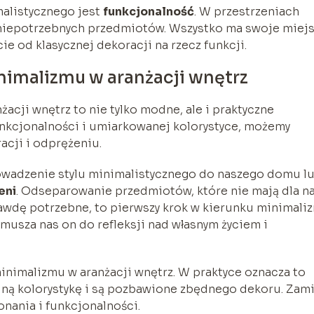
alistycznego jest
funkcjonalność
. W przestrzeniach
niepotrzebnych przedmiotów. Wszystko ma swoje miejs
e od klasycznej dekoracji na rzecz funkcji.
nimalizmu w aranżacji wnętrz
acji wnętrz to nie tylko modne, ale i praktyczne
funkcjonalności i umiarkowanej kolorystyce, możemy
acji i odprężeniu.
wadzenie stylu minimalistycznego do naszego domu l
eni
. Odseparowanie przedmiotów, które nie mają dla n
rawdę potrzebne, to pierwszy krok w kierunku minimali
zmusza nas on do refleksji nad własnym życiem i
inimalizmu w aranżacji wnętrz. W praktyce oznacza to
ójną kolorystykę i są pozbawione zbędnego dekoru. Zam
nania i funkcjonalności.