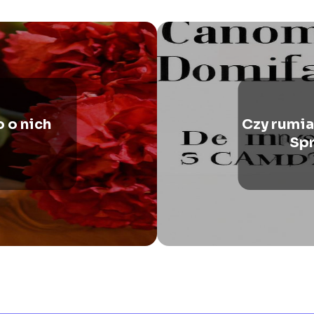
 o nich
Czy rumi
Spr