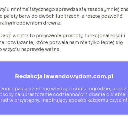
 stylu minimalistycznego sprawdza się zasada „mniej zn
e palety barw do dwóch lub trzech, a resztę pozwolić
turalnym odcieniom drewna.
acji wnętrz to połączenie prostoty, funkcjonalności i
e rozwiązanie, które pozwala nam nie tylko lepiej się
co w życiu naprawdę ważne.
Redakcja lawendowydom.com.pl
om z pasją dzieli się wiedzą o domu, ogrodzie, urodzie
oby na upraszczanie codzienności i dbanie o siebie. 
rad w przystępny, inspirujący sposób każdemu czytelni