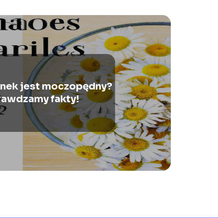
anek jest moczopędny?
awdzamy fakty!