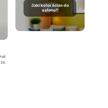
Jaki kolor ścian do
salonu?
nał
rze,