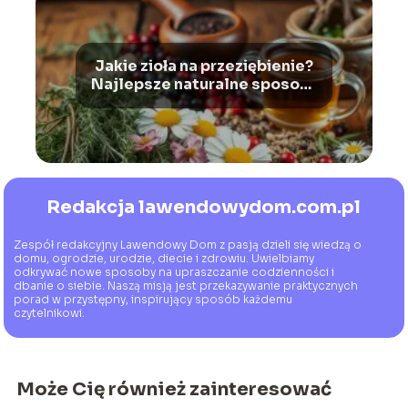
Jakie zioła na przeziębienie?
Najlepsze naturalne sposoby
na infekcję i wzmocnienie
odporności
Redakcja lawendowydom.com.pl
Zespół redakcyjny Lawendowy Dom z pasją dzieli się wiedzą o
domu, ogrodzie, urodzie, diecie i zdrowiu. Uwielbiamy
odkrywać nowe sposoby na upraszczanie codzienności i
dbanie o siebie. Naszą misją jest przekazywanie praktycznych
porad w przystępny, inspirujący sposób każdemu
czytelnikowi.
Może Cię również zainteresować