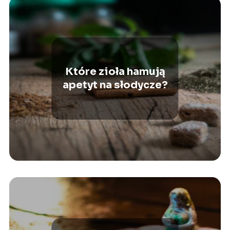
Które zioła hamują
apetyt na słodycze?