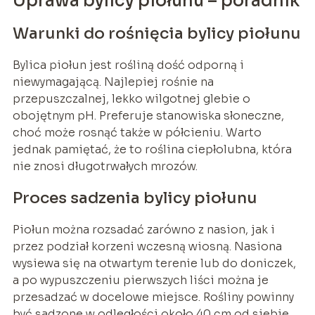
Uprawa bylicy piołunu – poradnik
Warunki do rośnięcia bylicy piołunu
Bylica piołun jest rośliną dość odporną i
niewymagającą. Najlepiej rośnie na
przepuszczalnej, lekko wilgotnej glebie o
obojętnym pH. Preferuje stanowiska słoneczne,
choć może rosnąć także w półcieniu. Warto
jednak pamiętać, że to roślina ciepłolubna, która
nie znosi długotrwałych mrozów.
Proces sadzenia bylicy piołunu
Piołun można rozsadać zarówno z nasion, jak i
przez podział korzeni wczesną wiosną. Nasiona
wysiewa się na otwartym terenie lub do doniczek,
a po wypuszczeniu pierwszych liści można je
przesadzać w docelowe miejsce. Rośliny powinny
być sadzone w odległości około 40 cm od siebie,