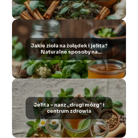
Jakie zioła na żołądek i jelita?
Naturalne sposoby na
ukojenie układu
pokarmowego
Jelita – nasz „drugi mózg” i
centrum zdrowia