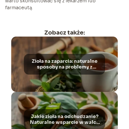
warto skonsultować się z lekarzem lub
farmaceutą.
Zobacz także:
Zioła na zaparcia: naturalne
sposoby na problemy z
wypróżnianiem i wzdęcia
Jakie zioła na odchudzanie?
Naturalne wsparcie w walce
z nadwagą i otyłością