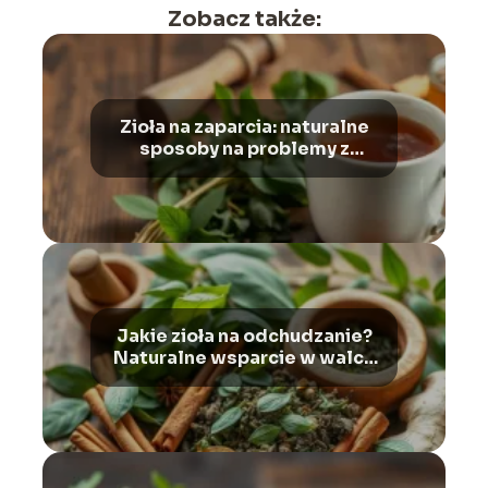
Zobacz także:
Zioła na zaparcia: naturalne
sposoby na problemy z
wypróżnianiem i wzdęcia
Jakie zioła na odchudzanie?
Naturalne wsparcie w walce
z nadwagą i otyłością