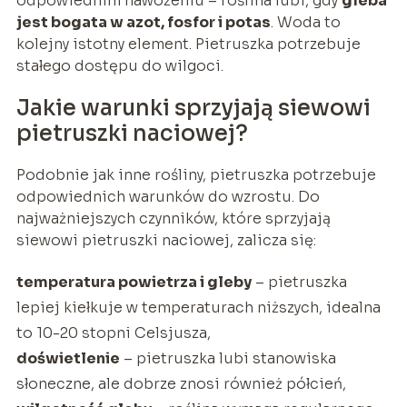
odpowiednim nawożeniu – roślina lubi, gdy
gleba
jest bogata w azot, fosfor i potas
. Woda to
kolejny istotny element. Pietruszka potrzebuje
stałego dostępu do wilgoci.
Jakie warunki sprzyjają siewowi
pietruszki naciowej?
Podobnie jak inne rośliny, pietruszka potrzebuje
odpowiednich warunków do wzrostu. Do
najważniejszych czynników, które sprzyjają
siewowi pietruszki naciowej, zalicza się:
temperatura powietrza i gleby
– pietruszka
lepiej kiełkuje w temperaturach niższych, idealna
to 10-20 stopni Celsjusza,
doświetlenie
– pietruszka lubi stanowiska
słoneczne, ale dobrze znosi również półcień,