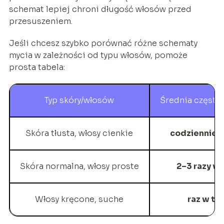
schemat lepiej chroni długość włosów przed
przesuszeniem.
Jeśli chcesz szybko porównać różne schematy
mycia w zależności od typu włosów, pomoże
prosta tabela:
Typ skóry/włosów
Średnia często
Skóra tłusta, włosy cienkie
codziennie
l
Skóra normalna, włosy proste
2–3 razy w
Włosy kręcone, suche
raz w ty