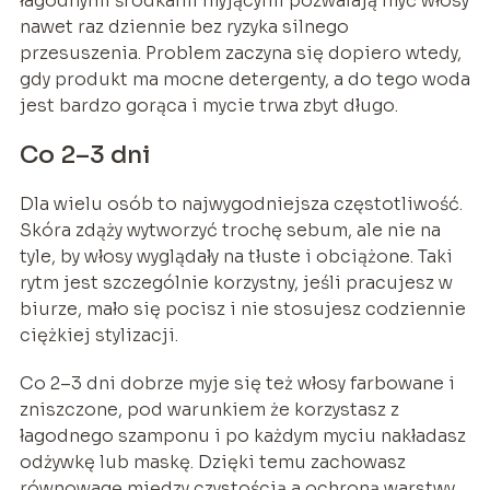
łagodnymi środkami myjącymi pozwalają myć włosy
nawet raz dziennie bez ryzyka silnego
przesuszenia. Problem zaczyna się dopiero wtedy,
gdy produkt ma mocne detergenty, a do tego woda
jest bardzo gorąca i mycie trwa zbyt długo.
Co 2–3 dni
Dla wielu osób to najwygodniejsza częstotliwość.
Skóra zdąży wytworzyć trochę sebum, ale nie na
tyle, by włosy wyglądały na tłuste i obciążone. Taki
rytm jest szczególnie korzystny, jeśli pracujesz w
biurze, mało się pocisz i nie stosujesz codziennie
ciężkiej stylizacji.
Co 2–3 dni dobrze myje się też włosy farbowane i
zniszczone, pod warunkiem że korzystasz z
łagodnego szamponu i po każdym myciu nakładasz
odżywkę lub maskę. Dzięki temu zachowasz
równowagę między czystością a ochroną warstwy