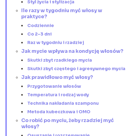
Styl życia i stylizacja
Ile razy w tygodniu myć włosy w
praktyce?
Codziennie
Co 2–3 dni
Raz w tygodniu i rzadziej
Jak mycie wpływa na kondycję włosów?
Skutki zbyt rzadkiego mycia
Skutki zbyt częstego i agresywnego mycia
Jak prawidłowo myć włosy?
Przygotowanie włosów
Temperatura i rodzaj wody
Technika nakładania szamponu
Metoda kubeczkowa i OMO
Co robić po myciu, żeby rzadziej myć
włosy?
Osuszanie i rozczesywanie