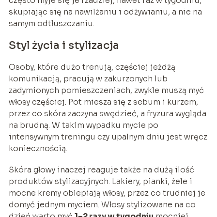
często myje się je rzadziej, nawet raz w tygodniu,
skupiając się na nawilżaniu i odżywianiu, a nie na
samym odtłuszczaniu.
Styl życia i stylizacja
Osoby, które dużo trenują, częściej jeżdżą
komunikacją, pracują w zakurzonych lub
zadymionych pomieszczeniach, zwykle muszą myć
włosy częściej. Pot miesza się z sebum i kurzem,
przez co skóra zaczyna swędzieć, a fryzura wygląda
na brudną. W takim wypadku mycie po
intensywnym treningu czy upalnym dniu jest wręcz
koniecznością.
Skóra głowy inaczej reaguje także na dużą ilość
produktów stylizacyjnych. Lakiery, pianki, żele i
mocne kremy oblepiają włosy, przez co trudniej je
domyć jednym myciem. Włosy stylizowane na co
dzień warto myć
1–2 razy w tygodniu
mocniej