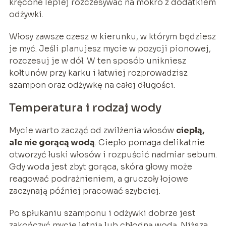
kręcone lepiej rozczesywać na mokro z dodatkiem
odżywki.
Włosy zawsze czesz w kierunku, w którym będziesz
je myć. Jeśli planujesz mycie w pozycji pionowej,
rozczesuj je w dół. W ten sposób unikniesz
kołtunów przy karku i łatwiej rozprowadzisz
szampon oraz odżywkę na całej długości.
Temperatura i rodzaj wody
Mycie warto zacząć od zwilżenia włosów
ciepłą,
ale nie gorącą wodą
. Ciepło pomaga delikatnie
otworzyć łuski włosów i rozpuścić nadmiar sebum.
Gdy woda jest zbyt gorąca, skóra głowy może
reagować podrażnieniem, a gruczoły łojowe
zaczynają później pracować szybciej.
Po spłukaniu szamponu i odżywki dobrze jest
zakończyć mycie letnią lub chłodną wodą. Niższa