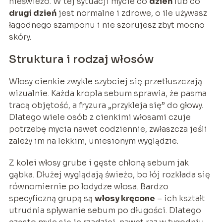
nieświeżo. W tej sytuacji mycie co
dzień
lub co
drugi dzień
jest normalne i zdrowe, o ile używasz
łagodnego szamponu i nie szorujesz zbyt mocno
skóry.
Struktura i rodzaj włosów
Włosy cienkie zwykle szybciej się przetłuszczają
wizualnie. Każda kropla sebum sprawia, że pasma
tracą objętość, a fryzura „przykleja się” do głowy.
Dlatego wiele osób z cienkimi włosami czuje
potrzebę mycia nawet codziennie, zwłaszcza jeśli
zależy im na lekkim, uniesionym wyglądzie.
Z kolei włosy grube i gęste chłoną sebum jak
gąbka. Dłużej wyglądają świeżo, bo łój rozkłada się
równomiernie po łodydze włosa. Bardzo
specyficzną grupą są
włosy kręcone
– ich kształt
utrudnia spływanie sebum po długości. Dlatego