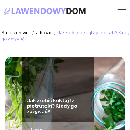
Strona główna
/
Zdrowie
/
Jak zrobić koktajl z pietruszki? Kiedy
go zażywać?
Jak zrobić koktajl z
pietruszki? Kiedy go
zażywać?
Zdrowie