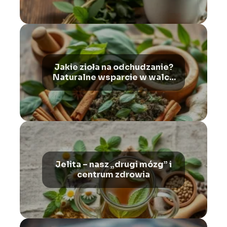
Jakie zioła na odchudzanie?
Naturalne wsparcie w walce
z nadwagą i otyłością
Jelita – nasz „drugi mózg” i
centrum zdrowia