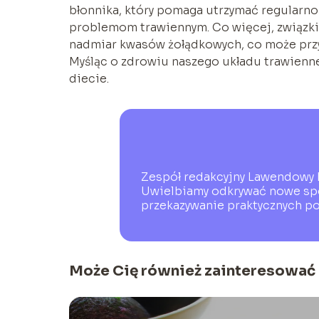
błonnika, który pomaga utrzymać regularn
problemom trawiennym. Co więcej, związk
nadmiar kwasów żołądkowych, co może przyc
Myśląc o zdrowiu naszego układu trawienne
diecie.
Zespół redakcyjny Lawendowy D
Uwielbiamy odkrywać nowe spos
przekazywanie praktycznych po
Może Cię również zainteresować