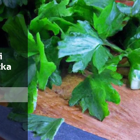
i
tka