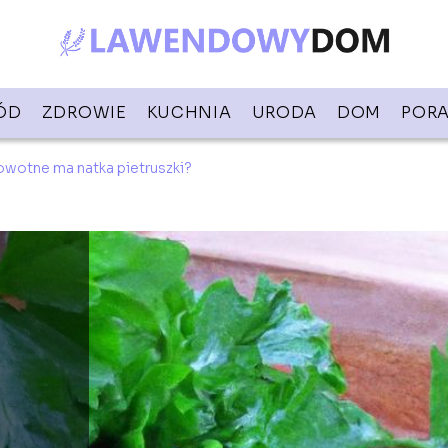
ÓD
ZDROWIE
KUCHNIA
URODA
DOM
PORA
owotne ma natka pietruszki?