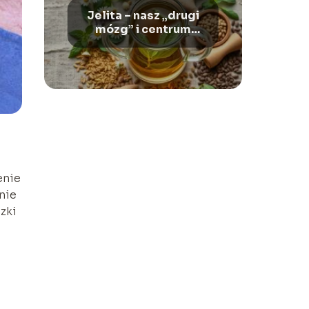
Jelita – nasz „drugi
mózg” i centrum
zdrowia
enie
nie
zki