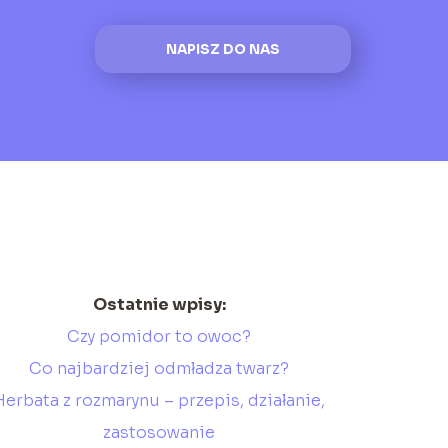
NAPISZ DO NAS
Ostatnie wpisy:
Czy pomidor to owoc?
Co najbardziej odmładza twarz?
Herbata z rozmarynu – przepis, działanie,
zastosowanie