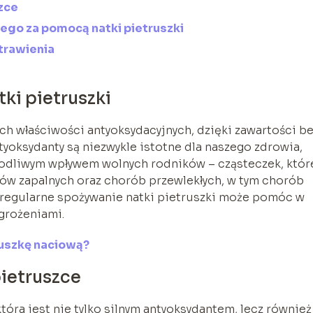
zce
go za pomocą natki pietruszki
trawienia
ki pietruszki
ych właściwości antyoksydacyjnych, dzięki zawartości b
yoksydanty są niezwykle istotne dla naszego zdrowia,
odliwym wpływem wolnych rodników – cząsteczek, któr
nów zapalnych oraz chorób przewlekłych, w tym chorób
 regularne spożywanie natki pietruszki może pomóc w
grożeniami.
ruszkę naciową?
pietruszce
tóra jest nie tylko silnym antyoksydantem, lecz również