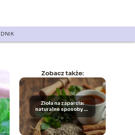
DNIK
Zobacz także:
Zioła na zaparcia:
naturalne sposoby na
problemy z
wypróżnianiem i
wzdęcia