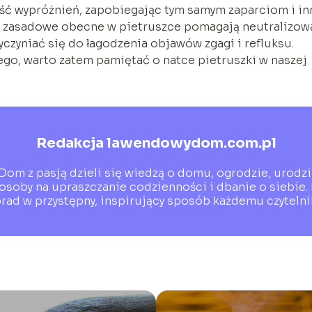
ość wypróżnień, zapobiegając tym samym zaparciom i i
i zasadowe obecne w pietruszce pomagają neutralizow
zyniać się do łagodzenia objawów zgagi i refluksu.
go, warto zatem pamiętać o natce pietruszki w naszej
Redakcja lawendowydom.com.pl
om z pasją dzieli się wiedzą o domu, ogrodzie, urodzie
oby na upraszczanie codzienności i dbanie o siebie. 
rad w przystępny, inspirujący sposób każdemu czytelni