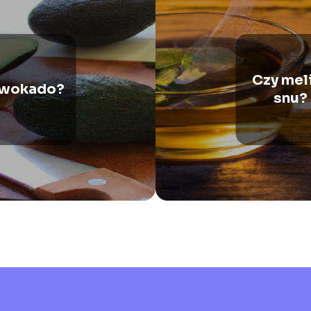
Czy mel
awokado?
snu? 