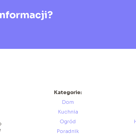
informacji?
Kategorie:
Dom
Kuchnia
Ogród
o
e
Poradnik