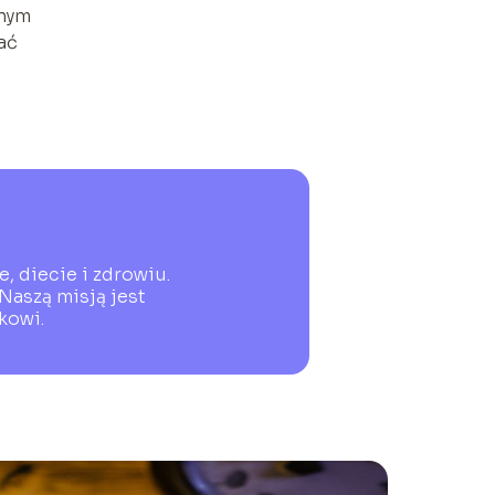
nnym
ać
, diecie i zdrowiu.
Naszą misją jest
kowi.