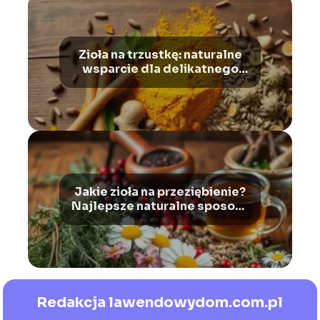
Zioła na trzustkę: naturalne
wsparcie dla delikatnego
organu
Jakie zioła na przeziębienie?
Najlepsze naturalne sposoby
na infekcję i wzmocnienie
odporności
Redakcja lawendowydom.com.pl