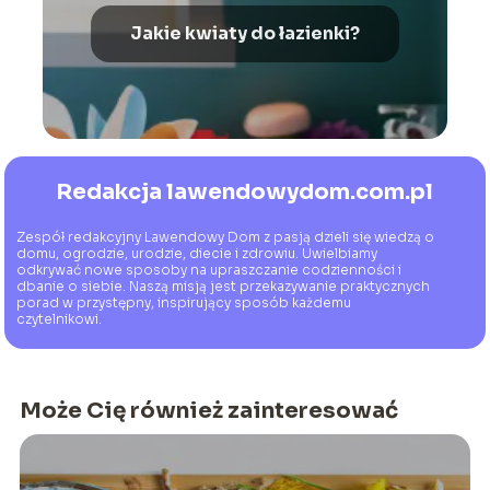
Jakie kwiaty do łazienki?
Redakcja lawendowydom.com.pl
Zespół redakcyjny Lawendowy Dom z pasją dzieli się wiedzą o
domu, ogrodzie, urodzie, diecie i zdrowiu. Uwielbiamy
odkrywać nowe sposoby na upraszczanie codzienności i
dbanie o siebie. Naszą misją jest przekazywanie praktycznych
porad w przystępny, inspirujący sposób każdemu
czytelnikowi.
Może Cię również zainteresować