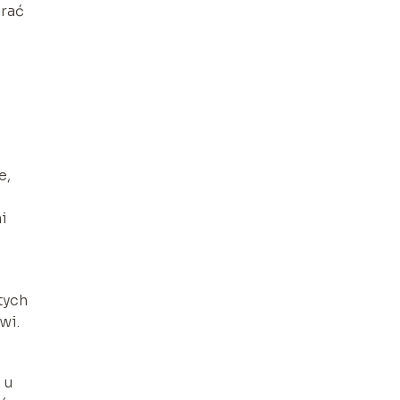
erać
e,
i
tych
rwi.
 u