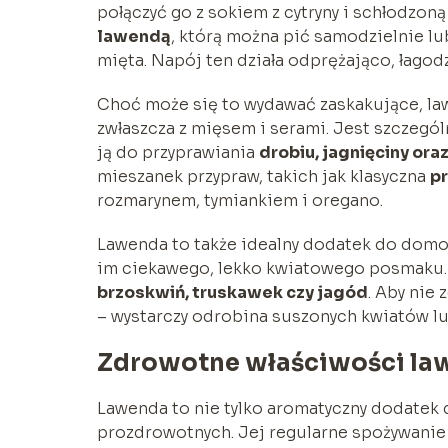
połączyć go z sokiem z cytryny i schłodzo
lawendą
, którą można pić samodzielnie lub
mięta. Napój ten działa odprężająco, łagodz
Choć może się to wydawać zaskakujące, l
zwłaszcza z mięsem i serami. Jest szczegól
ją do przyprawiania
drobiu, jagnięciny ora
mieszanek przypraw, takich jak klasyczna
p
rozmarynem, tymiankiem i oregano.
Lawenda to także idealny dodatek do dom
im ciekawego, lekko kwiatowego posmaku.
brzoskwiń, truskawek czy jagód
. Aby nie
– wystarczy odrobina suszonych kwiatów l
Zdrowotne właściwości la
Lawenda to nie tylko aromatyczny dodatek d
prozdrowotnych. Jej regularne spożywanie