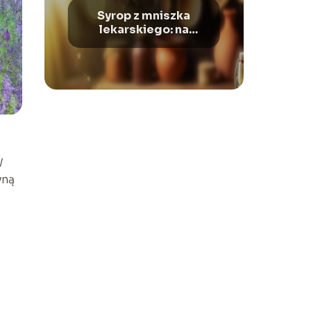
Syrop z mniszka
lekarskiego: na
kaszel suchy czy
mokry?
W
yną