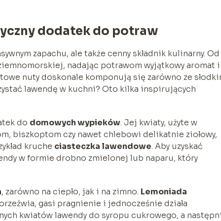
yczny dodatek do potraw
ensywnym zapachu, ale także cenny składnik kulinarny. Od
ziemnomorskiej, nadając potrawom wyjątkowy aromat i
atowe nuty doskonale komponują się zarówno ze słodki
zystać lawendę w kuchni? Oto kilka inspirujących
atek do
domowych wypieków
. Jej kwiaty, użyte w
nom, biszkoptom czy nawet chlebowi delikatnie ziołowy,
zykład kruche
ciasteczka lawendowe
. Aby uzyskać
endy w formie drobno zmielonej lub naparu, który
h
, zarówno na ciepło, jak i na zimno.
Lemoniada
orzeźwia, gasi pragnienie i jednocześnie działa
onych kwiatów lawendy do syropu cukrowego, a następn