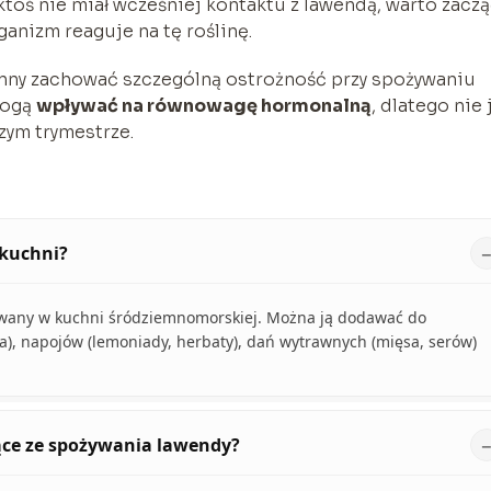
ktoś nie miał wcześniej kontaktu z lawendą, warto zacz
ganizm reaguje na tę roślinę.
inny zachować szczególną ostrożność przy spożywaniu
 mogą
wpływać na równowagę hormonalną
, dlatego nie 
szym trymestrze.
kuchni?
tywany w kuchni śródziemnomorskiej. Można ją dodawać do
), napojów (lemoniady, herbaty), dań wytrawnych (mięsa, serów)
ące ze spożywania lawendy?