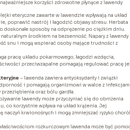
najważniejsze korzyści zdrowotne płynące z lawendy:
lejki eteryczne zawarte w lawendzie wpływają na układ
e, poprawić nastrój i łagodzić objawy stresu. Herbata
 doskonałe sposoby na odprężenie po ciężkim dniu.
 naturalnym środkiem na bezsenność. Napary z lawendy
ość snu i mogą wspierać osoby mające trudności z
a pracę układu pokarmowego, łagodzi wzdęcia,
aściwości przeciwzapalne pomagają regulować pracę jel
.
kteryjne
– lawenda zawiera antyoksydanty i związki
dporność i pomagają organizmowi w walce z infekcjami
przeziębienia oraz bólu gardła.
ożywanie lawendy może przyczyniać się do obniżenia
u, co korzystnie wpływa na układ krążenia. Jej
 naczyń krwionośnych i mogą zmniejszać ryzyko choró
 właściwościom rozkurczowym lawenda może być pomo