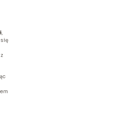
i
,
 się
 z
jąc
rem