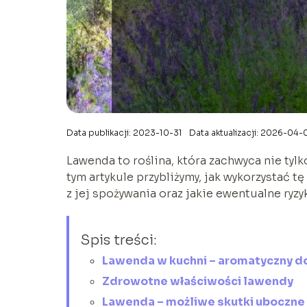
Data publikacji: 2023-10-31
Data aktualizacji: 2026-04-
Lawenda to roślina, która zachwyca nie ty
tym artykule przybliżymy, jak wykorzystać tę
z jej spożywania oraz jakie ewentualne ryzy
Spis treści:
Lawenda w kuchni – aromatyczny d
Zdrowotne właściwości lawendy
Lawenda – możliwe skutki uboczne