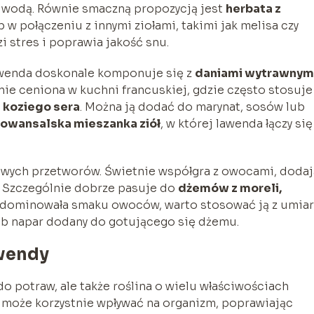
ną wodą. Równie smaczną propozycją jest
herbata z
 w połączeniu z innymi ziołami, takimi jak melisa czy
i stres i poprawia jakość snu.
awenda doskonale komponuje się z
daniami wytrawnym
nie ceniona w kuchni francuskiej, gdzie często stosuje
z koziego sera
. Można ją dodać do marynat, sosów lub
rowansalska mieszanka ziół
, w której lawenda łączy się
owych przetworów. Świetnie współgra z owocami, doda
 Szczególnie dobrze pasuje do
dżemów z moreli,
 zdominowała smaku owoców, warto stosować ją z umia
ub napar dodany do gotującego się dżemu.
wendy
o potraw, ale także roślina o wielu właściwościach
 może korzystnie wpływać na organizm, poprawiając