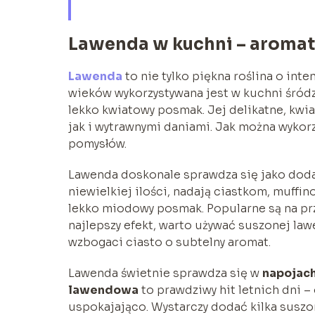
Lawenda w kuchni – aromat
Lawenda
to nie tylko piękna roślina o int
wieków wykorzystywana jest w kuchni śród
lekko kwiatowy posmak. Jej delikatne, kwi
jak i wytrawnymi daniami. Jak można wykor
pomysłów.
Lawenda doskonale sprawdza się jako dod
niewielkiej ilości, nadają ciastkom, muffi
lekko miodowy posmak. Popularne są na pr
najlepszy efekt, warto używać suszonej law
wzbogaci ciasto o subtelny aromat.
Lawenda świetnie sprawdza się w
napojac
lawendowa
to prawdziwy hit letnich dni – 
uspokajająco. Wystarczy dodać kilka susz