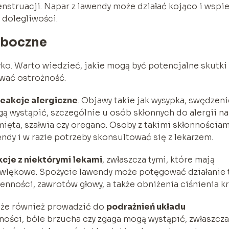
nstruacji. Napar z lawendy może działać kojąco i wspi
 dolegliwości.
uboczne
o. Warto wiedzieć, jakie mogą być potencjalne skutki
ować ostrożność.
reakcje alergiczne
. Objawy takie jak wysypka, swędzeni
ą wystąpić, szczególnie u osób skłonnych do alergii na
 mięta, szałwia czy oregano. Osoby z takimi skłonnościam
dy i w razie potrzeby skonsultować się z lekarzem.
cje z niektórymi lekami
, zwłaszcza tymi, które mają
iwlękowe. Spożycie lawendy może potęgować działanie 
nności, zawrotów głowy, a także obniżenia ciśnienia k
oże również prowadzić do
podrażnień układu
dności, bóle brzucha czy zgaga mogą wystąpić, zwłaszcza