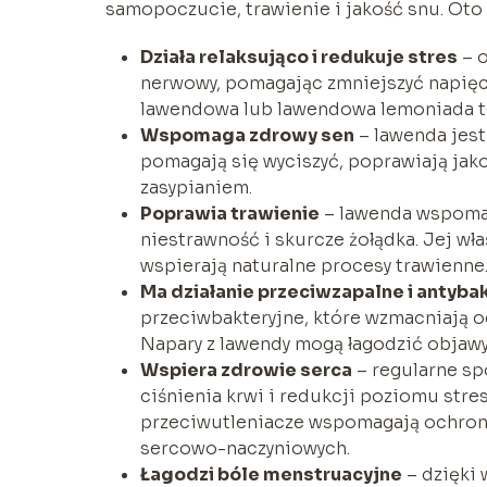
samopoczucie, trawienie i jakość snu. Oto 
Działa relaksująco i redukuje stres
– o
nerwowy, pomagając zmniejszyć napięci
lawendowa lub lawendowa lemoniada to
Wspomaga zdrowy sen
– lawenda jest
pomagają się wyciszyć, poprawiają jak
zasypianiem.
Poprawia trawienie
– lawenda wspomag
niestrawność i skurcze żołądka. Jej wł
wspierają naturalne procesy trawienne
Ma działanie przeciwzapalne i antyba
przeciwbakteryjne, które wzmacniają o
Napary z lawendy mogą łagodzić objawy 
Wspiera zdrowie serca
– regularne sp
ciśnienia krwi i redukcji poziomu stres
przeciwutleniacze wspomagają ochronę
sercowo-naczyniowych.
Łagodzi bóle menstruacyjne
– dzięki