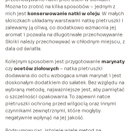
Można to zrobić na kilka sposobów – jednym z
nich jest
konserwowanie natki w oleju
. W małych
słoiczkach układamy warstwami natkę pietruszki i
zalewamy ją oliwą, co dodatkowo wzmacnia jej
aromat i pozwala na długotrwałe przechowywanie.
Słoiki należy przechowywać w chłodnym miejscu, z
dala od światła.
Kolejnym sposobem jest przygotowanie
marynaty
czy
ocetów ziołowych
– natka pietruszki
dodawana do octu wzbogaca smak marynat i jest
doskonałym dodatkiem do sałatek. Bez względu na
wybraną metodę, najważniejsze jest, aby pamiętać
o szczelności opakowania. To zapewni natce
pietruszki ochronę przed wilgocią oraz innymi
czynnikami zewnętrznymi, które mogłyby
negatywnie wpłynąć na jej jakość.
Podsumowując, istnieje wiele metod na