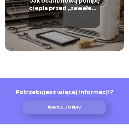
Jak ocalić nową pompę
ciepła przed „zawałem”
spowodowanym
brudem ze starych rur?
Potrzebujesz więcej informacji?
NAPISZ DO NAS